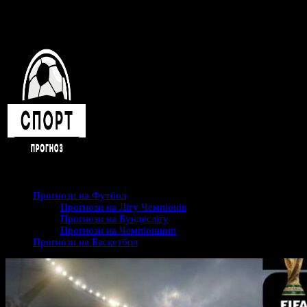
Прогнози на Футбол
Прогнози на Лігу Чемпіонів
Прогнози на Бундеслігу
Прогнози на Чемпіоншип
Прогнози на Баскетбол